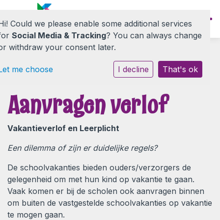
Hi! Could we please enable some additional services
for
Social Media & Tracking
? You can always change
or withdraw your consent later.
Let me choose
I decline
That's ok
Onze school
Aanvragen verlof
Informatie
Vakantieverlof en Leerplicht
Nieuwe ouders
Een dilemma of zijn er duidelijke regels?
De schoolvakanties bieden ouders/verzorgers de
Contact
gelegenheid om met hun kind op vakantie te gaan.
Vaak komen er bij de scholen ook aanvragen binnen
om buiten de vastgestelde schoolvakanties op vakantie
te mogen gaan.