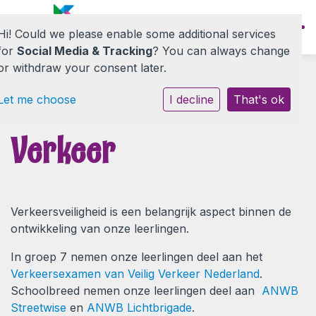
Hi! Could we please enable some additional services
for
Social Media & Tracking
? You can always change
or withdraw your consent later.
Let me choose
I decline
That's ok
Onze school
Verkeer
Informatie
Nieuwe ouders
Verkeersv
eiligheid is een belangrijk aspect binnen de
ontwikkeling van onze leerlingen.
Contact
In groep 7 nemen onze leerlingen deel aan het
Verkeersexamen van Veilig Verkeer Nederland
.
Schoolbreed nemen onze leerlingen deel aan
ANWB
Streetwise
en
ANWB Lichtbrigade
.​