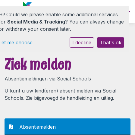
Hi! Could we please enable some additional services
for
Social Media & Tracking
? You can always change
or withdraw your consent later.
Let me choose
I decline
That's ok
Onze school
Ziek melden
Informatie
Absentiemeldingen via Social Schools
Nieuwe ouders
U kunt u uw kind(eren) absent melden via Social
Schools. Zie bijgevoegd de handleiding en uitleg.
Contact
Absentiemelden