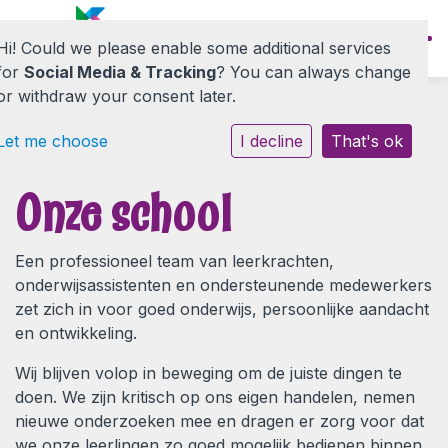
Hi! Could we please enable some additional services
for
Social Media & Tracking
? You can always change
or withdraw your consent later.
Let me choose
I decline
That's ok
Onze school
Onze school
Informatie
Een professioneel team van leerkrachten,
Nieuwe ouders
onderwijsassistenten en ondersteunende medewerkers
zet zich in voor goed onderwijs, persoonlijke aandacht
en ontwikkeling.
Contact
Wij blijven volop in beweging om de juiste dingen te
doen. We zijn kritisch op ons eigen handelen, nemen
nieuwe onderzoeken mee en dragen er zorg voor dat
we onze leerlingen zo goed mogelijk bedienen binnen