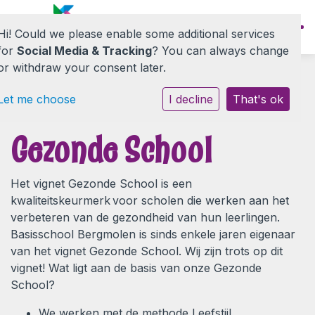
Hi! Could we please enable some additional services
for
Social Media & Tracking
? You can always change
or withdraw your consent later.
Let me choose
I decline
That's ok
Onze school
Gezonde School
Informatie
Het vignet Gezonde School is een
Nieuwe ouders
kwaliteitskeurmerk voor scholen die werken aan het
verbeteren van de gezondheid van hun leerlingen.
Basisschool Bergmolen is sinds enkele jaren eigenaar
Contact
van het vignet Gezonde School. Wij zijn trots op dit
vignet! Wat ligt aan de basis van onze Gezonde
School?
We werken met de methode Leefstijl.